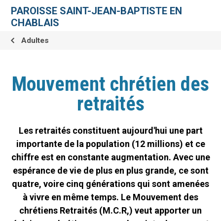
Aller
Outils
au
personnels
PAROISSE SAINT-JEAN-BAPTISTE EN
contenu.
|
CHABLAIS
Aller
à
la
Adultes
navigation
Mouvement chrétien des
retraités
Les retraités constituent aujourd'hui une part
importante de la population (12 millions) et ce
chiffre est en constante augmentation. Avec une
espérance de vie de plus en plus grande, ce sont
quatre, voire cinq générations qui sont amenées
à vivre en même temps. Le Mouvement des
chrétiens Retraités (M.C.R,) veut apporter un