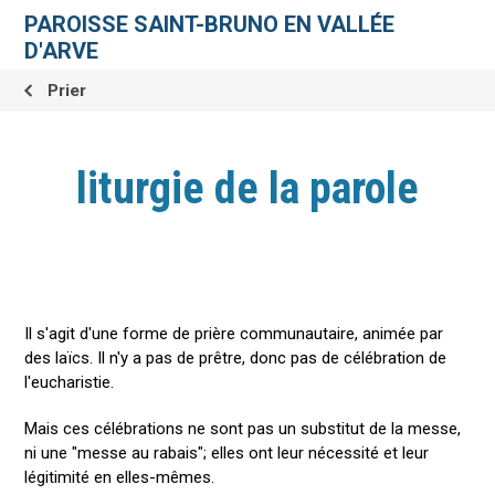
Aller
Outils
au
personnels
PAROISSE SAINT-BRUNO EN VALLÉE
contenu.
|
D'ARVE
Aller
à
la
Prier
navigation
liturgie de la parole
Il s'agit d'une forme de prière communautaire, animée par
des laïcs. Il n'y a pas de prêtre, donc pas de célébration de
l'eucharistie.
Mais ces célébrations ne sont pas un substitut de la messe,
ni une "messe au rabais"; elles ont leur nécessité et leur
légitimité en elles-mêmes.