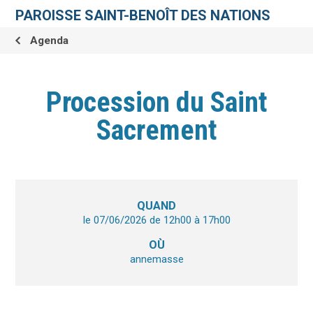
Aller
Outils
au
personnels
PAROISSE SAINT-BENOÎT DES NATIONS
contenu.
|
Aller
Agenda
à
la
navigation
Procession du Saint
Sacrement
QUAND
le 07/06/2026
de 12h00
à 17h00
OÙ
annemasse