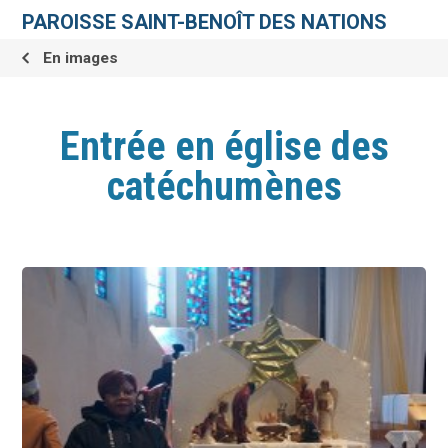
Aller
Outils
au
personnels
PAROISSE SAINT-BENOÎT DES NATIONS
contenu.
|
Aller
En images
à
la
navigation
Entrée en église des
catéchumènes