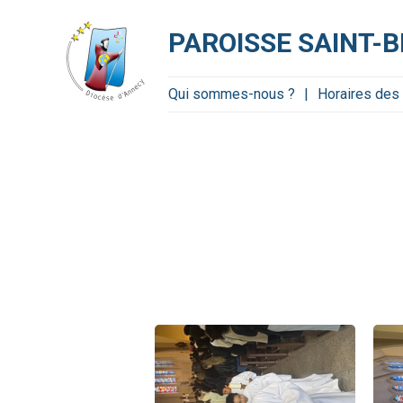
Aller
Outils
au
personnels
contenu.
PAROISSE SAINT-B
|
Aller
à
la
navigation
Qui sommes-nous ?
Horaires de