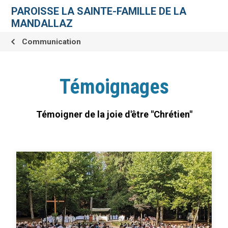
Aller
Outils
au
personnels
PAROISSE LA SAINTE-FAMILLE DE LA
contenu.
|
MANDALLAZ
Aller
à
la
Communication
navigation
Témoignages
Témoigner de la joie d'être "Chrétien"