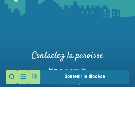
Contactez la paroisse
Maison paroissiale
86 place Claudius Luiset
Soutenir le diocèse
74330 Sillingy
Nous écrire
09 61 31 87 24
Mentions légales
Gestion des cookies
Victime d'un abus ?