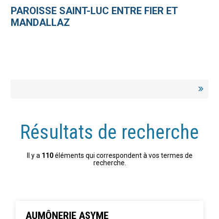
Aller
Outils
au
personnels
PAROISSE SAINT-LUC ENTRE FIER ET
contenu.
|
MANDALLAZ
Aller
à
la
navigation
Résultats de recherche
Il y a
110
éléments qui correspondent à vos termes de
recherche.
AUMÔNERIE ASYME