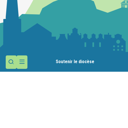
Soutenir le diocèse
Contactez la paroisse
Maison paroissiale
12 rue de l'Aérodrome
Meythet