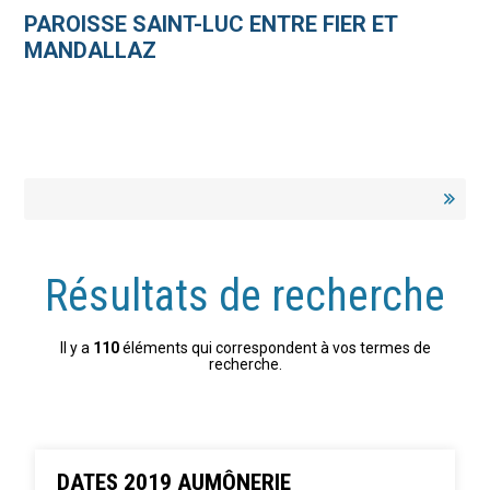
Aller
Outils
au
personnels
PAROISSE SAINT-LUC ENTRE FIER ET
contenu.
|
MANDALLAZ
Aller
à
la
navigation
Résultats de recherche
Il y a
110
éléments qui correspondent à vos termes de
recherche.
DATES 2019 AUMÔNERIE