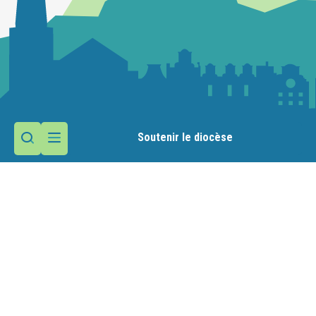
Soutenir le diocèse
Contactez la paroisse
Maison paroissiale
12 rue de l'Aérodrome
Meythet
74960 Annecy