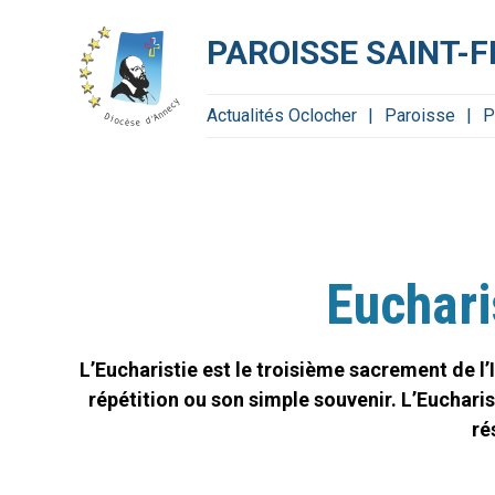
Aller
Outils
au
personnels
contenu.
PAROISSE SAINT-F
|
Aller
à
la
navigation
Actualités Oclocher
Paroisse
P
Euchar
L’Eucharistie est le troisième sacrement de l’
répétition ou son simple souvenir. L’Eucharist
ré