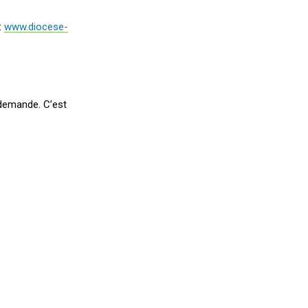
:
www.diocese-
a demande. C’est