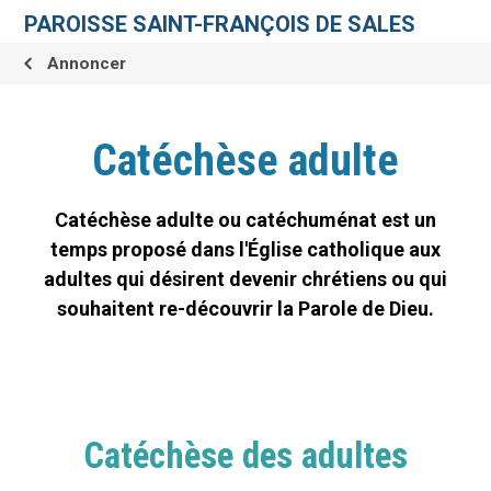
Aller
Outils
au
personnels
PAROISSE SAINT-FRANÇOIS DE SALES
contenu.
|
Aller
Annoncer
à
la
navigation
Catéchèse adulte
Catéchèse adulte ou catéchuménat est un
temps proposé dans l'Église catholique aux
adultes qui désirent devenir chrétiens ou qui
souhaitent re-découvrir la Parole de Dieu.
Catéchèse des adultes