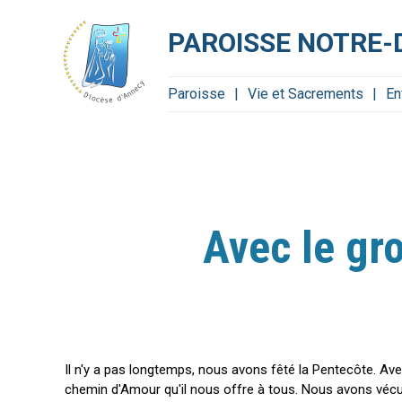
Aller
Outils
au
personnels
contenu.
PAROISSE NOTRE-
|
Aller
à
la
navigation
Paroisse
Vie et Sacrements
En
Avec le gr
Il n'y a pas longtemps, nous avons fêté la Pentecôte. Ave
chemin d'Amour qu'il nous offre à tous. Nous avons vécu