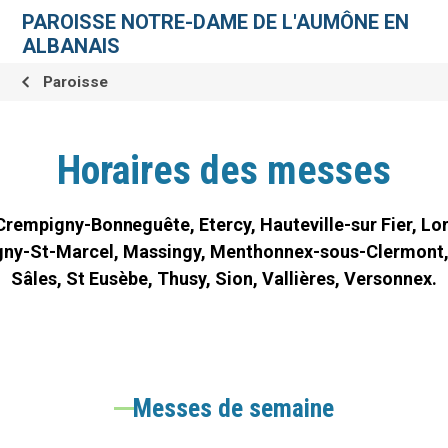
Aller
Outils
au
personnels
PAROISSE NOTRE-DAME DE L'AUMÔNE EN
contenu.
|
ALBANAIS
Aller
à
la
Paroisse
navigation
Horaires des messes
Crempigny-Bonneguête, Etercy, Hauteville-sur Fier, Lo
gny-St-Marcel, Massingy, Menthonnex-sous-Clermont,
Sâles, St Eusèbe, Thusy, Sion, Vallières, Versonnex.
Messes de semaine