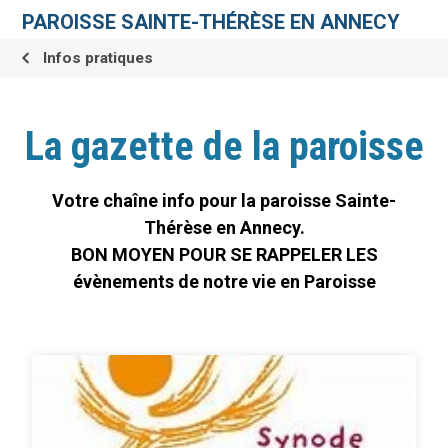
Aller
Outils
au
personnels
PAROISSE SAINTE-THÉRÈSE EN ANNECY
contenu.
|
Aller
Infos pratiques
à
la
navigation
La gazette de la paroisse
Votre chaîne info pour la paroisse Sainte-
Thérèse en Annecy.
BON MOYEN POUR SE RAPPELER LES
évènements de notre vie en Paroisse