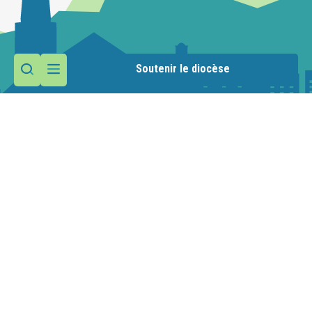
Soutenir le diocèse
Contactez la paroisse
Presbytère
26 avenue de Genève
74000 Annecy