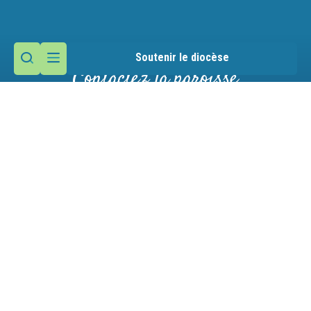
Soutenir le diocèse
Contactez la paroisse
Presbytère
26 avenue de Genève
74000 Annecy
Nous écrire
04 50 46 14 61
Mentions légales
Gestion des cookies
Victime d'un abus ?