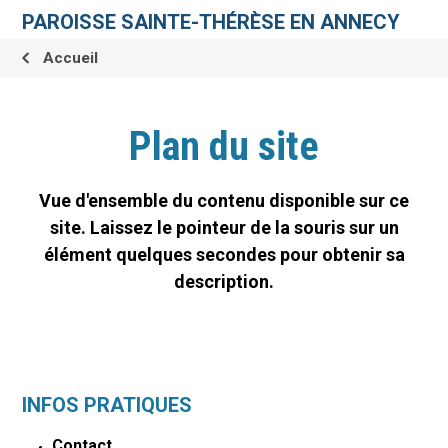
Aller
Outils
au
personnels
PAROISSE SAINTE-THÉRÈSE EN ANNECY
contenu.
|
Aller
Accueil
à
la
navigation
Plan du site
Vue d'ensemble du contenu disponible sur ce
site. Laissez le pointeur de la souris sur un
élément quelques secondes pour obtenir sa
description.
INFOS PRATIQUES
Contact