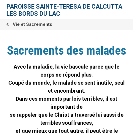
Aller
Outils
au
personnels
PAROISSE SAINTE-TERESA DE CALCUTTA
contenu.
|
LES BORDS DU LAC
Aller
à
la
Vie et Sacrements
navigation
Sacrements des malades
Avec la maladie, la vie bascule parce que le
corps ne répond plus.
Coupé du monde, le malade se sent inutile, seul
et encombrant.
Dans ces moments parfois terribles, il est
important de
se rappeler que le Christ a traversé lui aussi de
terribles souffrances,
et que mieux que tout autre, il peut être le