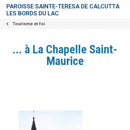
Aller
Outils
au
personnels
PAROISSE SAINTE-TERESA DE CALCUTTA
contenu.
|
LES BORDS DU LAC
Aller
à
la
Tourisme et foi
navigation
... à La Chapelle Saint-
Maurice