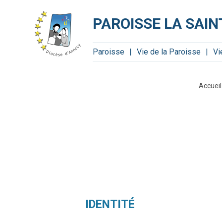
Aller
Outils
au
personnels
contenu.
PAROISSE LA SAI
|
Aller
à
la
navigation
Paroisse
Vie de la Paroisse
Vi
Accueil
IDENTITÉ