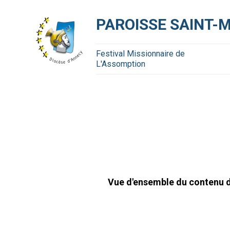
Aller
Outils
au
personnels
contenu.
PAROISSE SAINT-
|
Aller
à
la
navigation
Festival Missionnaire de
L'Assomption
Vue d'ensemble du contenu di