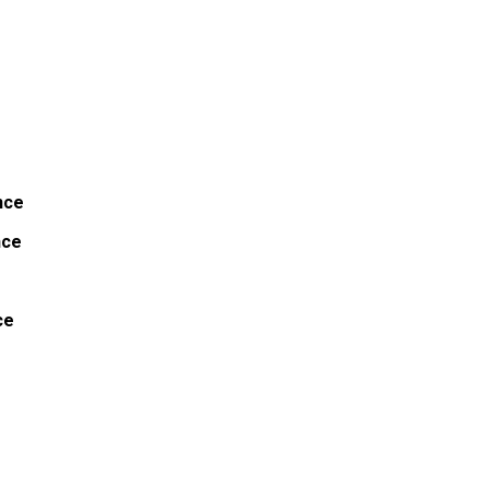
nce
nce
ce