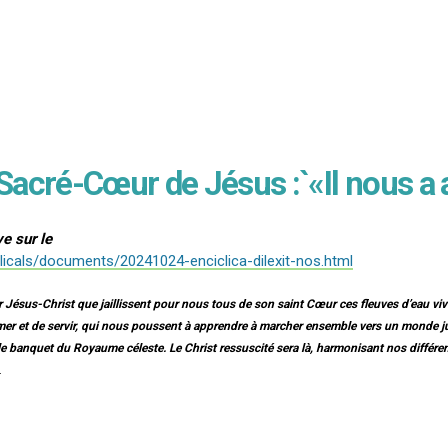
Sacré-Cœur de Jésus​ :`«Il nous a
ve sur le
licals/documents/20241024-enciclica-dilexit-nos.html
r Jésus-Christ que jaillissent pour nous tous de son saint Cœur ces fleuves d’eau viv
mer et de servir, qui nous poussent à apprendre à marcher ensemble vers un monde jus
 le banquet du Royaume céleste. Le Christ ressuscité sera là, harmonisant nos différe
.