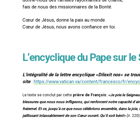
donne-nous des familles rayonnantes de charité,
fais de nous des missionnaires de la Bonté.
Cœur de Jésus, donne la paix au monde.
Cœur de Jésus, nous avons confiance en toi.
L’encyclique du Pape sur le 
L’intégralité de la lettre encyclique «Dilexit nos» se trou
site
:
https://www.vatican.va/content/francesco/fr/encyc
Le texte se conclut par cette
prière de François:
«Je prie le Seigneu
blessures que nous nous infligeons, qui renforcent notre capacité d’ai
fraternel. Et ce, jusqu’à ce que nous célébrions ensemble, dans la joie,
jaillissant inlassablement de son Cœur ouvert. Qu’il soit béni!»
(n. 220)