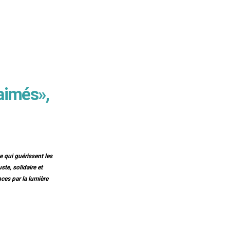
 aimés»,
e qui guérissent les
te, solidaire et
nces par la lumière