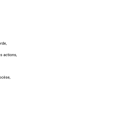
rde,
s actions,
iocèse,