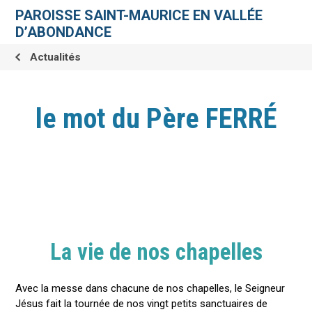
Aller
Outils
au
personnels
PAROISSE SAINT-MAURICE EN VALLÉE
contenu.
|
D’ABONDANCE
Aller
à
la
Actualités
navigation
le mot du Père FERRÉ
La vie de nos chapelles
Avec la messe dans chacune de nos chapelles, le Seigneur
Jésus fait la tournée de nos vingt petits sanctuaires de