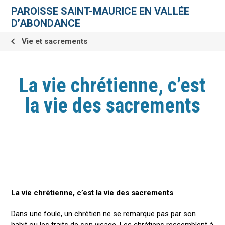
Aller
Outils
au
personnels
PAROISSE SAINT-MAURICE EN VALLÉE
contenu.
|
D’ABONDANCE
Aller
à
la
Vie et sacrements
navigation
La vie chrétienne, c’est
la vie des sacrements
La vie chrétienne, c’est la vie des sacrements
Dans une foule, un chrétien ne se remarque pas par son