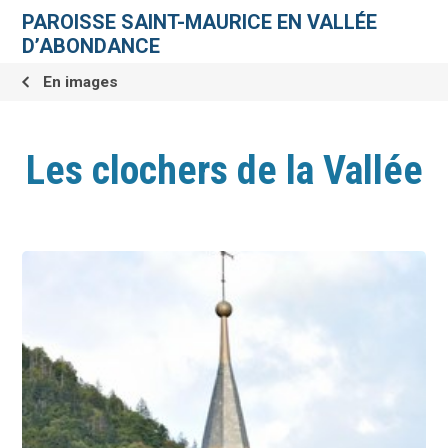
Aller
Outils
au
personnels
PAROISSE SAINT-MAURICE EN VALLÉE
contenu.
|
D’ABONDANCE
Aller
à
la
En images
navigation
Les clochers de la Vallée