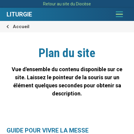
Aller
Outils
Retour au site du Diocèse
au
personnels
contenu.
|
LITURGIE
Aller
à
la
navigation
Accueil
Plan du site
Vue d'ensemble du contenu disponible sur ce
site. Laissez le pointeur de la souris sur un
élément quelques secondes pour obtenir sa
description.
GUIDE POUR VIVRE LA MESSE