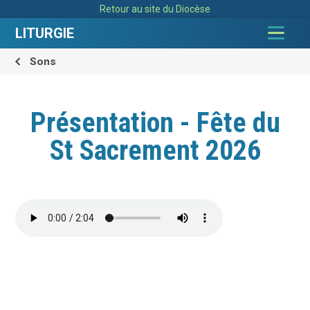
Aller
Outils
Retour au site du Diocèse
au
personnels
contenu.
|
LITURGIE
Aller
à
la
navigation
Sons
Présentation - Fête du
St Sacrement 2026