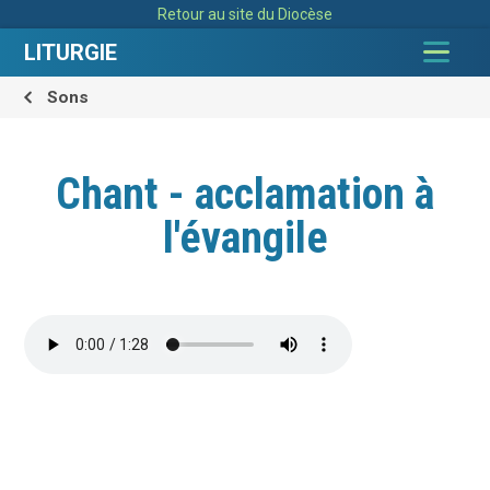
Aller
Outils
Retour au site du Diocèse
au
personnels
contenu.
|
LITURGIE
Aller
à
la
navigation
Sons
Chant - acclamation à
l'évangile