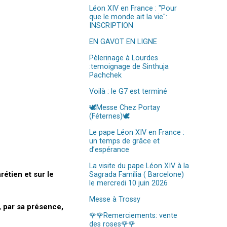
Léon XIV en France : "Pour
que le monde ait la vie":
INSCRIPTION
EN GAVOT EN LIGNE
Pèlerinage à Lourdes
:temoignage de Sinthuja
Pachchek
Voilà : le G7 est terminé
🕊️Messe Chez Portay
(Féternes)🕊️
Le pape Léon XIV en France :
un temps de grâce et
d’espérance
La visite du pape Léon XIV à la
étien et sur le
Sagrada Família ( Barcelone)
le mercredi 10 juin 2026
Messe à Trossy
 par sa présence,
🌹🌹Remerciements: vente
des roses🌹🌹