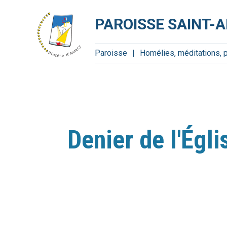
Aller
Outils
au
personnels
contenu.
PAROISSE SAINT-
|
Aller
à
la
navigation
Paroisse
Homélies, méditations, pri
Denier de l'Égl