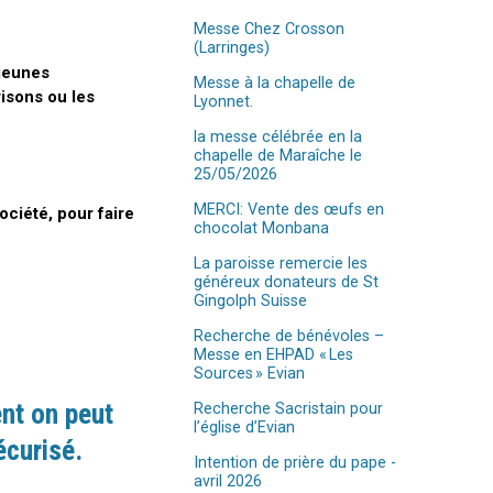
Messe Chez Crosson
(Larringes)
 jeunes
Messe à la chapelle de
risons ou les
Lyonnet.
la messe célébrée en la
chapelle de Maraîche le
25/05/2026
MERCI: Vente des œufs en
ociété, pour faire
chocolat Monbana
La paroisse remercie les
généreux donateurs de St
Gingolph Suisse
Recherche de bénévoles –
Messe en EHPAD « Les
Sources » Evian
nt on peut
Recherche Sacristain pour
l’église d’Evian
écurisé.
Intention de prière du pape -
avril 2026