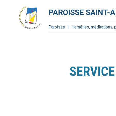
Aller
Outils
au
personnels
contenu.
PAROISSE SAINT-
|
Aller
à
la
navigation
Paroisse
Homélies, méditations, pri
SERVICE