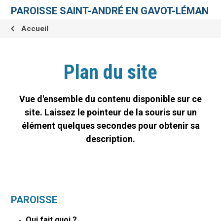
Aller
Outils
au
personnels
PAROISSE SAINT-ANDRÉ EN GAVOT-LÉMAN
contenu.
|
Aller
Accueil
à
la
navigation
Plan du site
Vue d'ensemble du contenu disponible sur ce
site. Laissez le pointeur de la souris sur un
élément quelques secondes pour obtenir sa
description.
PAROISSE
Qui fait quoi ?