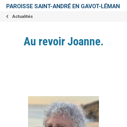
Aller
Outils
au
personnels
PAROISSE SAINT-ANDRÉ EN GAVOT-LÉMAN
contenu.
|
Aller
Actualités
à
la
navigation
Au revoir Joanne.