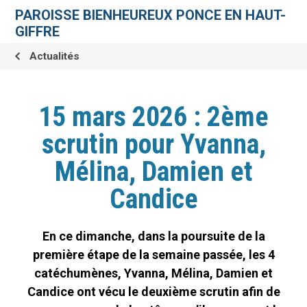
Aller
Outils
au
personnels
PAROISSE BIENHEUREUX PONCE EN HAUT-
contenu.
|
GIFFRE
Aller
à
la
Actualités
navigation
15 mars 2026 : 2ème
scrutin pour Yvanna,
Mélina, Damien et
Candice
En ce dimanche, dans la poursuite de la
première étape de la semaine passée, les 4
catéchumènes, Yvanna, Mélina, Damien et
Candice ont vécu le deuxième scrutin afin de