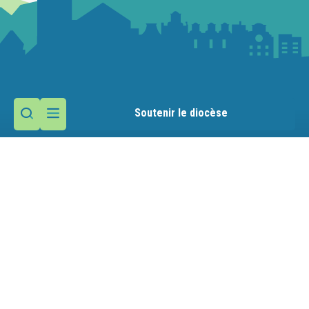
Soutenir le diocèse
Contactez la paroisse
Maison paroissiale
1 rue des Chanoines
74340 Samoëns
Nous écrire
04 50 34 42 37