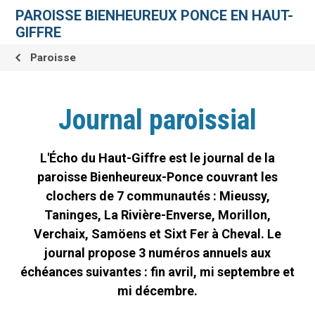
Aller
Outils
au
personnels
PAROISSE BIENHEUREUX PONCE EN HAUT-
contenu.
|
GIFFRE
Aller
à
la
Paroisse
navigation
Journal paroissial
L'Écho du Haut-Giffre est le journal de la
paroisse Bienheureux-Ponce couvrant les
clochers de 7 communautés : Mieussy,
Taninges, La Rivière-Enverse, Morillon,
Verchaix, Samöens et Sixt Fer à Cheval. Le
journal propose 3 numéros annuels aux
échéances suivantes : fin avril, mi septembre et
mi décembre.