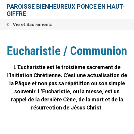
Aller
Outils
au
personnels
PAROISSE BIENHEUREUX PONCE EN HAUT-
contenu.
|
GIFFRE
Aller
à
la
Vie et Sacrements
navigation
Eucharistie / Communion
L’Eucharistie est le troisième sacrement de
l’Initiation Chrétienne. C’est une actualisation de
la Pâque et non pas sa répétition ou son simple
souvenir. L’Eucharistie, ou la messe, est un
rappel de la dernière Cène, de la mort et de la
résurrection de Jésus Christ.