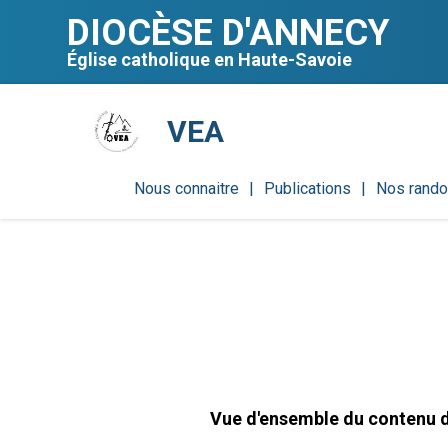
Aller
Outils
au
personnels
DIOCÈSE D'ANNECY
contenu.
|
Aller
Église catholique en Haute-Savoie
à
la
navigation
VEA
Nous connaitre
Publications
Nos rand
Vue d'ensemble du contenu di