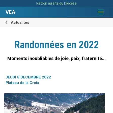
Aller
Outils
Retour au site du Diocèse
au
personnels
contenu.
|
VEA
Aller
à
la
navigation
Actualités
Randonnées en 2022
Moments inoubliables de joie, paix, fraternité...
JEUDI 8 DECEMBRE 2022
Plateau de la Croix