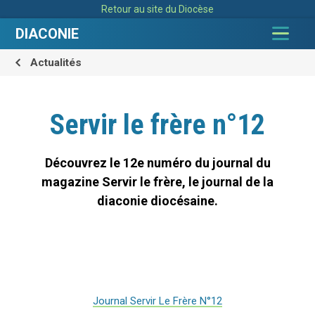
Aller
Outils
Retour au site du Diocèse
au
personnels
contenu.
|
DIACONIE
Aller
à
la
navigation
Actualités
Servir le frère n°12
Découvrez le 12e numéro du journal du
magazine Servir le frère, le journal de la
diaconie diocésaine.
Journal Servir Le Frère N°12