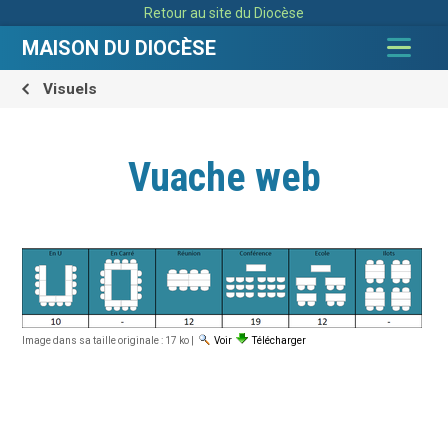
Aller
Outils
Retour au site du Diocèse
au
personnels
contenu.
|
MAISON DU DIOCÈSE
Aller
à
la
navigation
Visuels
Vuache web
Image dans sa taille originale :
17 ko
|
Voir
Télécharger