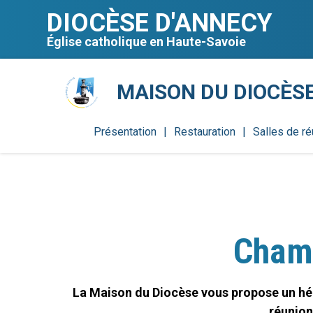
Aller
Outils
au
personnels
DIOCÈSE D'ANNECY
contenu.
|
Aller
Église catholique en Haute-Savoie
à
la
navigation
MAISON DU DIOCÈS
Présentation
Restauration
Salles de ré
Chamb
La Maison du Diocèse vous propose un héb
réunion