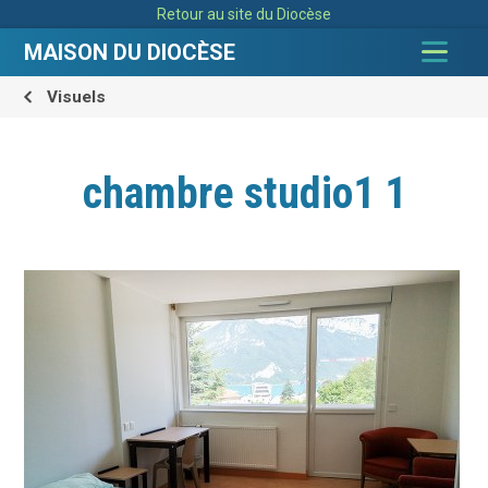
Aller
Outils
Retour au site du Diocèse
au
personnels
contenu.
|
MAISON DU DIOCÈSE
Aller
à
la
navigation
Visuels
chambre studio1 1