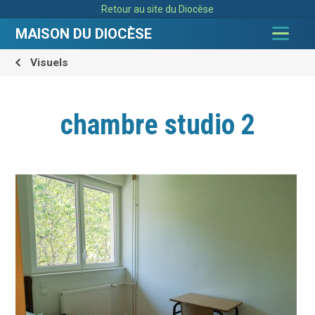
Aller
Outils
Retour au site du Diocèse
au
personnels
contenu.
|
MAISON DU DIOCÈSE
Aller
à
la
navigation
Visuels
chambre studio 2