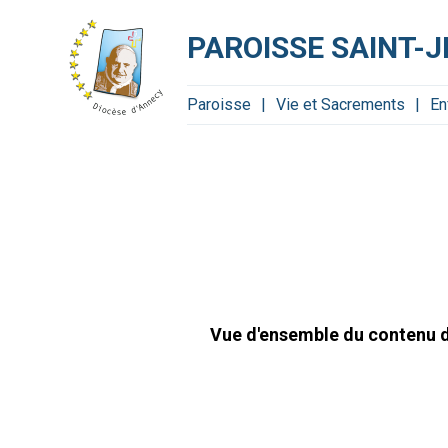
Aller
Outils
au
personnels
contenu.
PAROISSE SAINT-J
|
Aller
à
la
navigation
Paroisse
Vie et Sacrements
En
Vue d'ensemble du contenu di