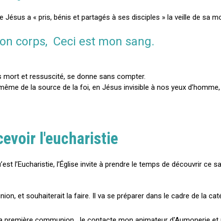
Jésus a « pris, bénis et partagés à ses disciples » la veille de sa mo
on corps, Ceci est mon sang.
us mort et ressuscité, se donne sans compter.
me de la source de la foi, en Jésus invisible à nos yeux d’homme, 
evoir l'eucharistie
est l’Eucharistie, l’Église invite à prendre le temps de découvrir ce 
on, et souhaiterait la faire. Il va se préparer dans le cadre de la c
à ma première communion. Je contacte mon animateur d'Aumonerie et