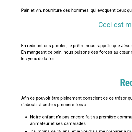
Pain et vin, nourriture des hommes, qui évoquent ceux que 
Ceci est m
En redisant ces paroles, le prêtre nous rappelle que Jés
En mangeant ce pain, nous puisons des forces au cœur mê
les yeux de la foi.
Rec
Afin de pouvoir être pleinement conscient de ce trésor qu’
d’aboutir à cette « première fois ».
Notre enfant n’a pas encore fait sa première communi
animateur et ses camarades.
J’ai moins de 18 ans, et je voudrais me préparer 