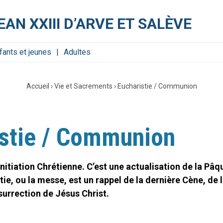
EAN XXIII D’ARVE ET SALÈVE
fants et jeunes
Adultes
Accueil
›
Vie et Sacrements
›
Eucharistie / Communion
istie / Communion
Initiation Chrétienne. C’est une actualisation de la Pâq
ie, ou la messe, est un rappel de la dernière Cène, de l
surrection de Jésus Christ.