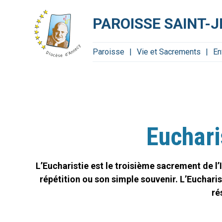
Aller
Outils
au
personnels
contenu.
PAROISSE SAINT-J
|
Aller
à
la
navigation
Paroisse
Vie et Sacrements
En
Euchar
L’Eucharistie est le troisième sacrement de l’
répétition ou son simple souvenir. L’Eucharist
ré