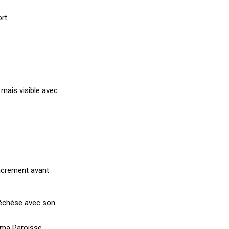
rt.
mais visible avec
sacrement avant
atéchèse avec son
 ma Paroisse.