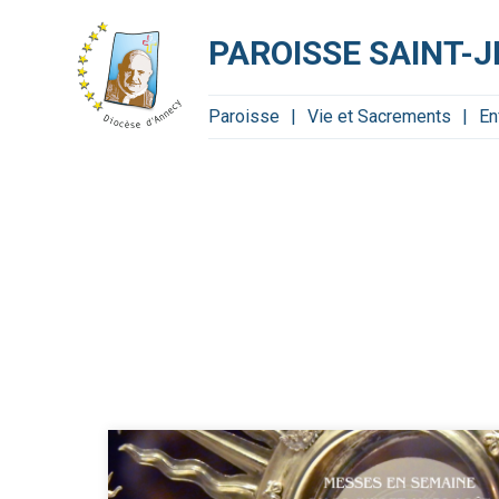
Aller
Outils
au
personnels
contenu.
PAROISSE SAINT-J
|
Aller
à
la
navigation
Paroisse
Vie et Sacrements
En