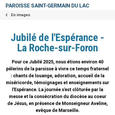
Aller
Outils
au
personnels
PAROISSE SAINT-GERMAIN DU LAC
contenu.
|
Aller
En images
à
la
navigation
Jubilé de l'Espérance -
La Roche-sur-Foron
Pour ce Jubilé 2025, nous étions environ 40
pélerins de la paroisse à vivre ce temps fraternel
: chants de louange, adoration, accueil de la
miséricorde, témoignages et enseignements sur
l'Espérance. La journée s'est clôturée par la
messe et la consécration du diocèse au coeur
de Jésus, en présence de Monseigneur Aveline,
evêque de Marseille.