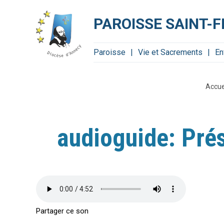
Aller
Outils
au
personnels
contenu.
PAROISSE SAINT-
|
Aller
à
la
navigation
Paroisse
Vie et Sacrements
En
Accue
audioguide: Pré
Partager ce son