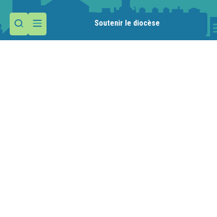
Soutenir le diocèse
Contactez la paroisse
Maison paroissiale
16 rue Chante-Coq
74200 Thonon-les-Bains
Nous écrire
04 50 71 03 20