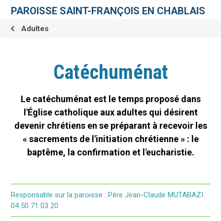
Aller
Outils
au
personnels
PAROISSE SAINT-FRANÇOIS EN CHABLAIS
contenu.
|
Aller
Adultes
à
la
navigation
Catéchuménat
Le catéchuménat est le temps proposé dans
l'Église catholique aux adultes qui désirent
devenir chrétiens en se préparant à recevoir les
« sacrements de l'initiation chrétienne » : le
baptême, la confirmation et l'eucharistie.
Responsable sur la paroisse : Père Jean-Claude MUTABAZI
04 50 71 03 20