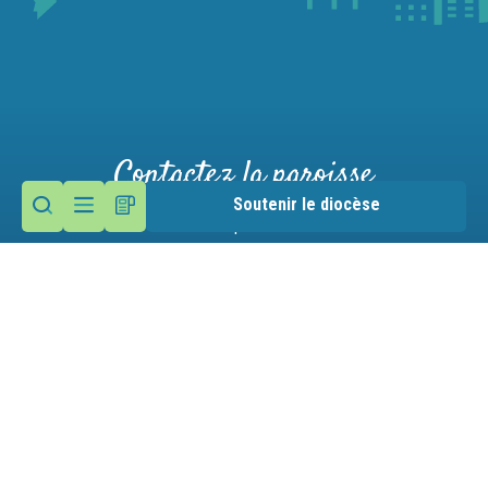
Contactez la paroisse
Soutenir le diocèse
Maison paroissiale
82 rue de la Mollard
74400 Chamonix
Nous écrire
04 50 53 16 25