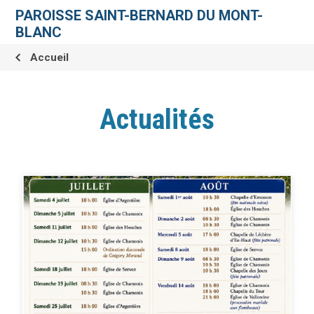
Aller
Outils
au
personnels
PAROISSE SAINT-BERNARD DU MONT-
contenu.
|
BLANC
Aller
à
la
Accueil
navigation
Actualités