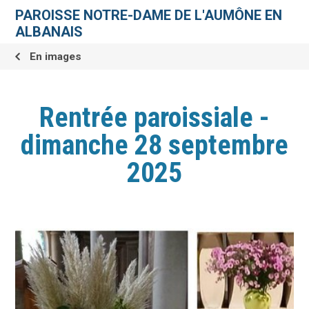
Aller
Outils
au
personnels
PAROISSE NOTRE-DAME DE L'AUMÔNE EN
contenu.
|
ALBANAIS
Aller
à
la
En images
navigation
Rentrée paroissiale -
dimanche 28 septembre
2025