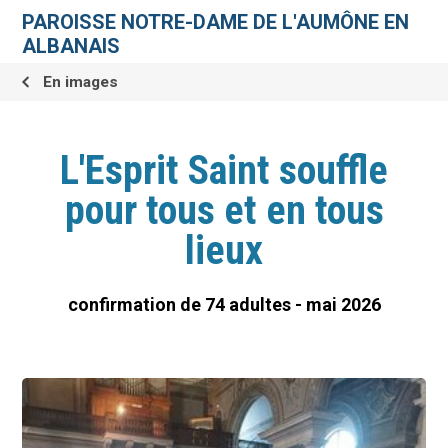
Aller
Outils
au
personnels
PAROISSE NOTRE-DAME DE L'AUMÔNE EN
contenu.
|
ALBANAIS
Aller
à
la
En images
navigation
L'Esprit Saint souffle
pour tous et en tous
lieux
confirmation de 74 adultes - mai 2026