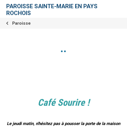
Aller
Outils
au
personnels
PAROISSE SAINTE-MARIE EN PAYS
contenu.
|
ROCHOIS
Aller
à
la
Paroisse
navigation
..
Café Sourire !
Le jeudi matin, n'hésitez pas à pousser la porte de la maison